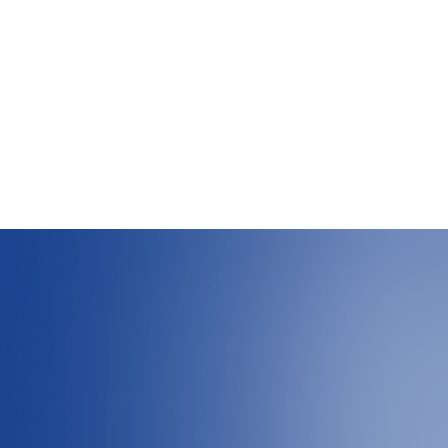
IMPRESSUM
Heigl GmbH & Co. KG
Leubestraße 8
89143 D-Blaubeuren
Tel.: +49 07344 95238 0
E-Mail: info@heigl-blaubeuren.de