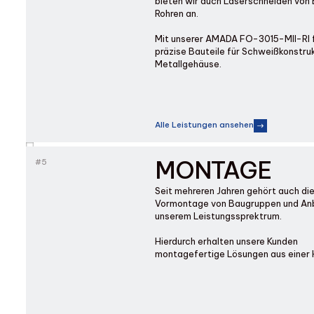
bieten wir auch Laserschneiden von
Rohren an.
Mit unserer AMADA FO-3015-MII-RI f
präzise Bauteile für Schweißkonstru
Metallgehäuse.
Alle Leistungen ansehen
MONTAGE
#5
Seit mehreren Jahren gehört auch di
Vormontage von Baugruppen und Anb
unserem Leistungssprektrum.
Hierdurch erhalten unsere Kunden
montagefertige Lösungen aus einer 