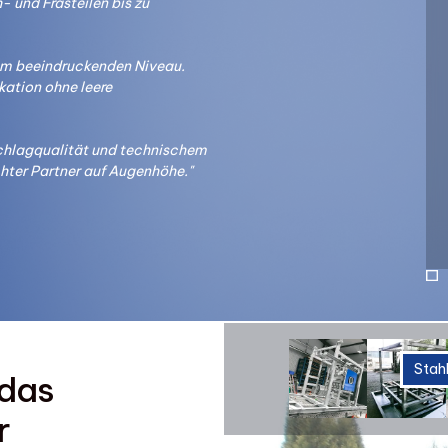
- und Frästeilen bis zu
nem beeindruckenden Niveau.
ation ohne leere
chlagqualität und technischem
echter Partner auf Augenhöhe."
Stah
 das
r