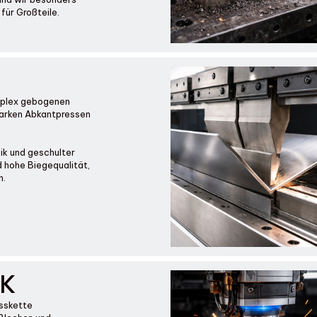
ür Großteile.
omplex gebogenen
starken Abkantpressen
k und geschulter
d hohe Biegequalität,
n.
IK
esskette