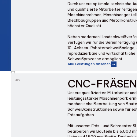
Durch unsere optimale technische A
und qualifizierte Mitarbeiter fertigen
Maschinenrahmen, Maschinengestell
Blechbaugruppen und Metallkonstruk
höchster Qualität.
Neben modernen Handschweißverfa
verfügen wir für die Serienfertigung 
10-Achsen-Roboterschweißanlage
,
reproduzierbare und wirtschaftliche
Schweißprozesse ermöglicht.
Alle Leistungen ansehen
CNC-FRÄSEN
#2
Unsere qualifizierten Mitarbeiter und
leistungsstarker Maschinenpark ermö
mechanische Bearbeitung von Bautei
Schweißkonstruktionen sowie für ex
Fräsaufgaben.
Mit unserem Fräs- und Bohrcenter 
bearbeiten wir Bauteile bis 6.000 
Höhe und 1.500 mm Breite. Dadurch s