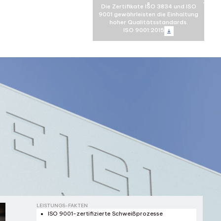
Die Zertifikate ISO 3834 und ISO
9001 gewährleisten die Einhaltung
hoher Qualitätsstandards.
ISO 9001:2015
men den kompletten
Metallbearbeitung.
ber das Schweißen
ng bis hin zur Montage
LEISTUNGS-FAKTEN
ISO 9001-zertifizierte Schweißprozesse