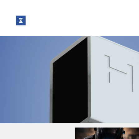
ne
Seit 1995 am Markt.
Wir überneh
Prozess der 
Vom Zuschnitt und Abkanten ü
und die mechanische Bearbeitu
der Baugruppen.