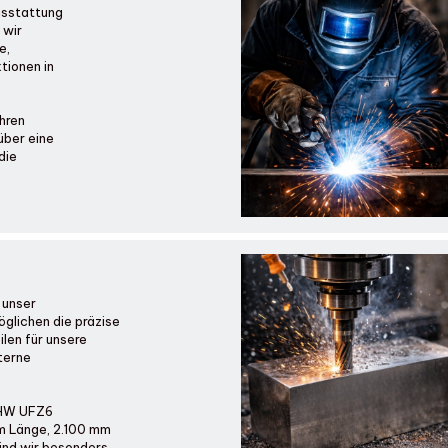
usstattung
 wir
e,
tionen in
hren
über eine
 die
 unser
glichen die präzise
len für unsere
terne
SHW UFZ6
mm Länge, 2.100 mm
ind wir besonders