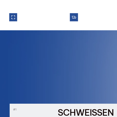
Eigener Fuhrpark – für ei
3750 qm Produktionsfläche.
zuverlässige Lieferung.
Leistungen
SCHWEISSEN
#1