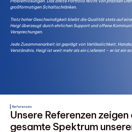
Problemlösungen. Das breite Portfolio reicht von präzisen Dreh
großformatigen Schaltschränken.
Trotz hoher Geschwindigkeit bleibt die Qualität stets auf ei
Heigl überzeugt durch ehrlichen Support und offene Kommunik
Versprechungen.
Jede Zusammenarbeit ist geprägt von Verlässlichkeit, Hands
Verständnis. Heigl ist weit mehr als ein Lieferant – er ist ein 
Referenzen
Unsere Referenzen zeigen
gesamte Spektrum unsere